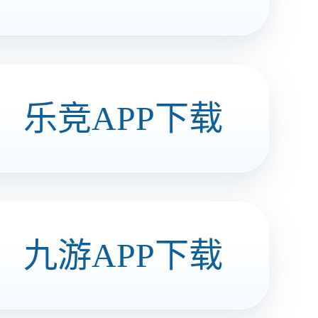
与隐私保护，力求
异常防控层
AI监控
风控预警
系统实时分析登录频率、操作路径等指标，提前
发现可疑行为并及时响应。