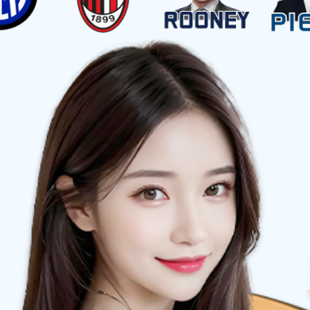
pp官方端下载 · 值得信赖的体育
 专注于构建一个以赛事内容、数据服务与智能分析为核心的数字生
动体验。平台以稳定技术架构和合规体系赢得市场认可，深受星
爱。
以信任构建口碑
数据传输流程，通过部署
所有服务均基于合规化机
问与高并发下的稳定运行，全
致力于构建高可信度生态