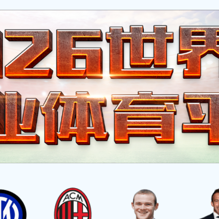
全天更新 ·
星空
时同步
无论您身在何处，
星空app
稳定的观赛体验。
下载客户端
网页