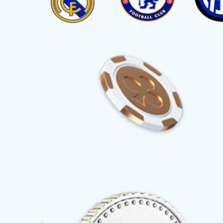
星空a
星空app官方端下载
户的实时信息与多终端互
技术驱动，性能优先
平台采用自研系统架构，持续优化加载速度与
全球 CDN 加速节点，实现不同地区高速访