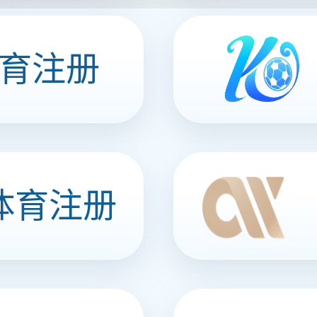
全方位赛事服务
app官方端下载 提供覆盖多项目的专业内容，让你随时掌握第一手体
赛事解说
多语种解说覆盖国际赛事，结合战术分析与实时
解读，提升用户观赛理解深度。