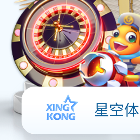
我们不仅是体育赛事数据平台，更是一
方端下
7x24 小时客服支持
数据隐私
无论是深夜浏览还是假期咨询，我
全站采用银行级 S
们的专业客服团队全年在线，提供
动态防护系统，
多语种支持，第一时间响应各类技
行为进行多重加
术及账户问题，保障服务不间断。
安全、可靠、透
台