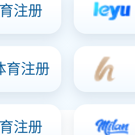
赛事专题
整合重要赛事专题页、球队档案与图文集锦，适
合深入了解比赛背景与阵容走势。