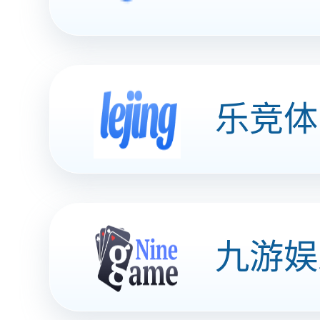
星空app官方
身份认证层
双因子验证
行为识别
通过设备指纹识别、人机验证等方式，全面阻挡
非法访问尝试。