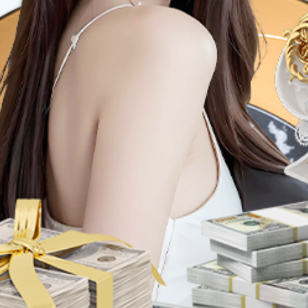
牌形象。
持续优化，数据
p官方端下载 已服务覆盖
平台基于用户行为分析，不
营与本地适配的服务能
能算法与赛事数据，为用
互动价值。
全球用户都信赖星空app官方