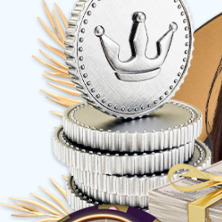
面提升用户操作流畅度。
多语言，多区域
支持多语种界面与主流货币结算方式，星空ap
东南亚、欧洲、中东等重点市场，具备全球运
力。
为什么