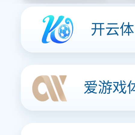
星空
体育直播
涵盖足球、篮球、网球等项目的全球赛事直播，
高清画质、低延迟体验，适合追求流畅观赛的用
户。