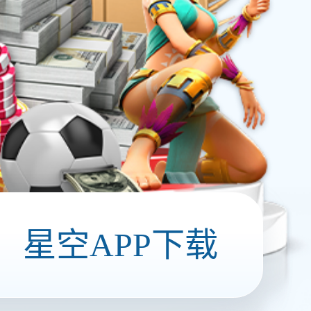
建设，再到用户服务体系，星空app官
合体验。
极速系统处理能力
百万级用户口碑推荐
搭载自研技术架构，支持海量
逾百万用户真实体验与推荐反馈，
秒级传输和事件推送，页面响
印证了星空app官方端下载在数据
速，确保用户在高峰时段也能
精准度、服务响应速度与平台稳定
畅使用，无卡顿无中断。
性上的长期优势与专业实力。